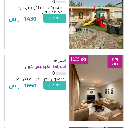
0
جده،بحرة عسلا بالقرب من بحرة
المجاهدين في
1430
ر.س
التفاصيل
‹
›
رقم
1105
استراحة
6066
استراحة الكورنيش بثول
0
جده،ثول بالقرب من كورنيش ثول
1650
ر.س
التفاصيل
‹
›