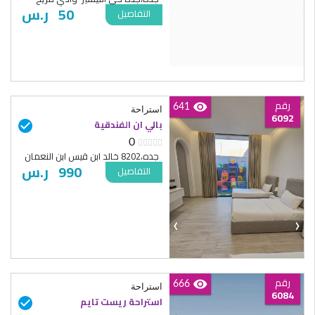
50
ر.س
‹
›
التفاصيل
رقم
641
استراحة
6092
بالي ان الفندقية
0
جده،8202 خالد ابن قيس ابن النعمان
990
ر.س
التفاصيل
‹
›
رقم
666
استراحة
6084
استراحة ريست تايم