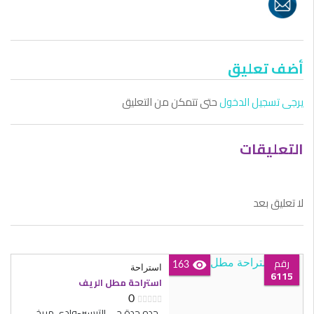
أضف تعليق
يرجى تسجيل الدخول
حتى تتمكن من التعليق
التعليقات
لا تعليق بعد
رقم
163
استراحة
6115
استراحة مطل الريف
0
جده،جدة حي التيسير-وادي مريخ