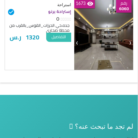
رقم
1673
استراحة
6060
إستراحة برنو
0
جده،حي الحرزات_القوس_بالقرب من
محطة صحاري
1320
ر.س
التفاصيل
‹
›
لم تجد ما تبحث عنه؟