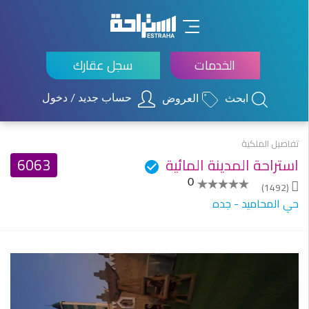
×
الخدمات
سجل عقارك
حساب جديد / دخول
ابحث
العروض
تفاصيل الملكية
استراحة المدينة المائية
6063
0
(1492)
حي المحاميد - جده